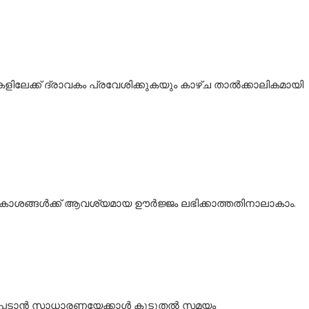
േക്ക് ദ്രാവകം പ്രവേശിക്കുകയും കാഴ്ച താൽക്കാലികമായി
ശരീരകോശങ്ങൾക്ക് ആവശ്യമായ ഊർജ്ജം ലഭിക്കാത്തതിനാലാകാം.
പ്പെടാൻ സാധാരണയേക്കാൾ കൂടുതൽ സമയം