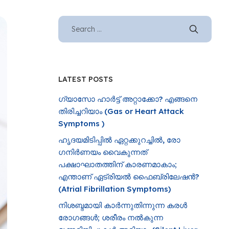
LATEST POSTS
ഗ്യാസോ ഹാർട്ട് അറ്റാക്കോ? എങ്ങനെ
തിരിച്ചറിയാം (Gas or Heart Attack
Symptoms )
ഹൃദയമിടിപ്പിൽ ഏറ്റക്കുറച്ചിൽ, രോ​
ഗനിർണയം വൈകുന്നത്
പക്ഷാഘാതത്തിന് കാരണമാകാം;
എന്താണ് ഏട്രിയൽ ഫൈബ്രിലേഷൻ?
(Atrial Fibrillation Symptoms)
നിശബ്ദമായി കാർന്നുതിന്നുന്ന കരൾ
രോഗങ്ങൾ; ശരീരം നൽകുന്ന