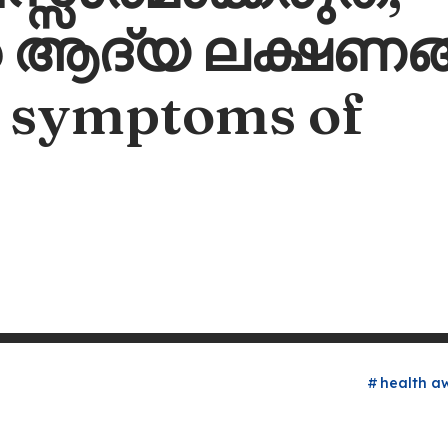
റെ ആദ്യ ലക്ഷണങ
 symptoms of
health a