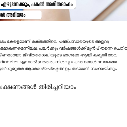
രദേശം കേരളമാണ്. രക്തത്തിലെ പഞ്ചസാരയുടെ അളവു
ടമാകണമെന്നില്ല. പലർക്കും വർഷങ്ങൾക്ക് മുൻപ് തന്നെ ചെറി
ീണമായോ ജീവിതശൈലിയുടെ ഭാ​ഗമോ ആയി കരുതി അവ​
 diabetes എന്നാൽ ഇത്തരം നിശബ്ദ ലക്ഷണങ്ങൾ നേരത്തെ
. ഇത് ​ഗുരുതര ആരോ​ഗ്യപ്രശ്നങ്ങളും തടയാൻ സഹായിക്കും.
ക്ഷണങ്ങൾ തിരിച്ചറിയാം