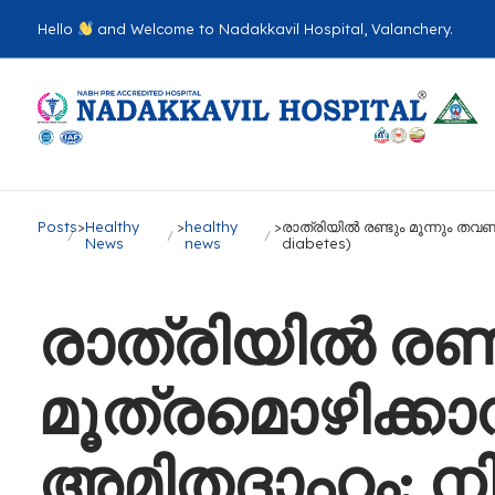
Hello
and Welcome to Nadakkavil Hospital, Valanchery.
Posts
>
Healthy
>
healthy
>
രാത്രിയിൽ രണ്ടും മൂന്നും ത
News
news
diabetes)
രാത്രിയിൽ രണ്
മൂത്രമൊഴിക്കാ
അമിതദാഹം; നിസ