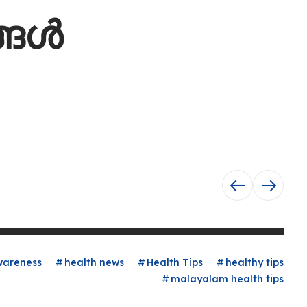
്ങൾ
wareness
health news
Health Tips
healthy tips
malayalam health tips