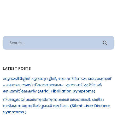
LATEST POSTS
ഹൃദയമിടിപ്പിൽ ഏറ്റക്കുറച്ചിൽ, രോ​ഗനിർണയം വൈകുന്നത്
പക്ഷാഘാതത്തിന് കാരണമാകാം; എന്താണ് ഏട്രിയൽ
ഫൈബ്രിലേഷൻ? (Atrial Fibrillation Symptoms)
നിശബ്ദമായി കാർന്നുതിന്നുന്ന കരൾ രോഗങ്ങൾ; ശരീരം
നൽകുന്ന മുന്നറിയിപ്പുകൾ അറിയാം (Silent Liver Disease
Symptoms )