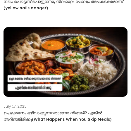
നഖം പെട്ടെന്ന് പൊട്ടുന്നോ, നിറംമാറ്റം പോലും അപകടകരമാണ്
(yellow nails danger)
July 17, 2025
ഉച്ചഭക്ഷണം ഒഴിവാക്കുന്നവരാണോ നിങ്ങൾ? എങ്കിൽ
അറിഞ്ഞിരിക്കൂ(What Happens When You Skip Meals)