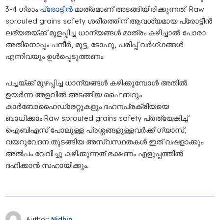
3-4 ഗ്രാം
പ്രോട്ടീൻ
മാത്രമാണ് അടങ്ങിയിരിക്കുന്നത്. Raw
sprouted grains safety ശരീരത്തിന് ആവശ്യമായ പ്രോട്ടീൻ
ലഭ്യതയ്ക്ക് മുളപ്പിച്ച ധാന്യങ്ങൾ മാത്രം കഴിച്ചാൽ പോരാ
അതിനൊപ്പം പനീർ, മുട്ട, ടോഫു, പരിപ്പ് വർ​ഗ്​ഗങ്ങൾ
എന്നിവയും ഉൾപ്പെടുത്തണം.
പച്ചയ്ക്ക് മുഴപ്പിച്ച ധാന്യങ്ങൾ കഴിക്കുമ്പോൾ അതിൽ
ഉയർന്ന അളവിൽ അടങ്ങിയ ഫൈബറും
കാർബോഹൈഡ്രേറ്റുകളും ദഹനപ്രക്രിയയെ
ബാധിക്കാം.Raw sprouted grains safety പ്രത്യേകിച്ച്
ഐബിഎസ് പോലുള്ള പ്രശ്നങ്ങളുള്ളവർക്ക് ഗ്യാസ്,
വയറുവേദന തുടങ്ങിയ അസ്വസ്ഥതകൾ ഇത് വഷളാക്കും.
അൽപം വേവിച്ചു കഴിക്കുന്നത് ഭക്ഷണം എളുപ്പത്തിൽ
ദഹിക്കാൻ സഹായിക്കും.
Author:
Nidhin