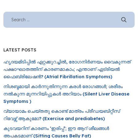
LATEST POSTS
ഹൃദയമിടിപ്പിൽ ഏറ്റക്കുറച്ചിൽ, രോ​ഗനിർണയം വൈകുന്നത്
പക്ഷാഘാതത്തിന് കാരണമാകാം; എന്താണ് ഏട്രിയൽ
ഫൈബ്രിലേഷൻ? (Atrial Fibrillation Symptoms)
നിശബ്ദമായി കാർന്നുതിന്നുന്ന കരൾ രോഗങ്ങൾ; ശരീരം
നൽകുന്ന മുന്നറിയിപ്പുകൾ അറിയാം (Silent Liver Disease
Symptoms )
വ്യായാമം ചെയ്തതു കൊണ്ട് മാത്രം പ്രീഡയബിറ്റീസ്
റിവേഴ്സ് ആകുമോ? (Exercise and prediabetes)
കുടവയറിന് കാരണം ‘ഇരിപ്പ്’; ഈ ആറ് ശീലങ്ങൾ
അപകടമാണ് (Sitting Causes Belly Fat)