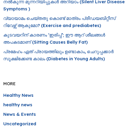
നൽകുന്ന മുന്നറിയിപ്പുകൾ അറിയാം (Silent Liver Disease
Symptoms )
വ്യായാമം ചെയ്തതു കൊണ്ട് മാത്രം പ്രീഡയബിറ്റീസ്
റിവേഴ്സ് ആകുമോ? (Exercise and prediabetes)
കുടവയറിന് കാരണം ‘ഇരിപ്പ്’; ഈ ആറ് ശീലങ്ങൾ
അപകടമാണ് (Sitting Causes Belly Fat)
പ്രമേഹം ഏത് പ്രായത്തിലും ഉണ്ടാകാം, ചെറുപ്പക്കാർ
സൂക്ഷിക്കേണ്ട കാലം (Diabetes in Young Adults)
MORE
Healthy News
healthy news
News & Events
Uncategorized