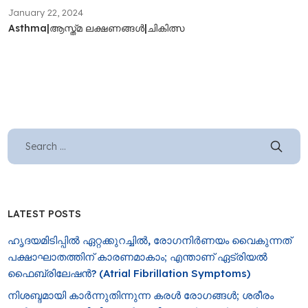
January 22, 2024
Asthma|ആസ്ത്മ ലക്ഷണങ്ങൾ|ചികിത്സ
LATEST POSTS
ഹൃദയമിടിപ്പിൽ ഏറ്റക്കുറച്ചിൽ, രോ​ഗനിർണയം വൈകുന്നത്
പക്ഷാഘാതത്തിന് കാരണമാകാം; എന്താണ് ഏട്രിയൽ
ഫൈബ്രിലേഷൻ? (Atrial Fibrillation Symptoms)
നിശബ്ദമായി കാർന്നുതിന്നുന്ന കരൾ രോഗങ്ങൾ; ശരീരം