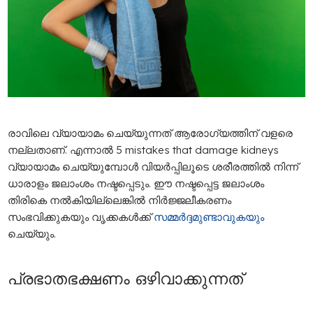
രാവിലെ വ്യായാമം ചെയ്യുന്നത് ആരോഗ്യത്തിന് വളരെ
നല്ലതാണ്. എന്നാൽ 5 mistakes that damage kidneys
വ്യായാമം ചെയ്യുമ്പോൾ വിയർപ്പിലൂടെ ശരീരത്തിൽ നിന്ന്
ധാരാളം ജലാംശം നഷ്ടപ്പെടും. ഈ നഷ്ടപ്പെട്ട ജലാംശം
തിരികെ നൽകിയില്ലെങ്കിൽ നിർജ്ജലീകരണം
സംഭവിക്കുകയും വൃക്കകൾക്ക്
സമ്മർദ്ദമുണ്ടാവുകയും
ചെയ്യും.
പ്രഭാതഭക്ഷണം ഒഴിവാക്കുന്നത്