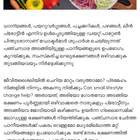
ധാന്യങ്ങള്‍, പയറുവര്‍ഗ്ഗങ്ങള്‍, പച്ചക്കറികള്‍, പഴങ്ങള്‍, ലീന്‍
പ്രോട്ടീന്‍ എന്നിവ ഉള്‍പ്പെടുത്തിയുള്ള ഡയറ്റ് പാറ്റേണ്‍
പിന്തുടരാനാണ് ഡോക്ടര്‍മാര്‍ ശുപാര്‍ശ ചെയ്യുന്നത്.
പഞ്ചസാര അടങ്ങിയിട്ടുള്ള പാനീയങ്ങളുടെ ഉപഭോഗം
കുറയ്ക്കുക, സംസ്‌കരിച്ച ലഘുഭക്ഷണങ്ങള്‍ ഒഴിവാക്കുക
തുടങ്ങിയവയും നിര്‍ദ്ദേശിക്കുന്നു.
ജീവിതശൈലിയില്‍ ചെറിയ മാറ്റം വരുത്താമോ? പ്രമേഹം
നിങ്ങളിൽ നിന്നും അകന്നു നിൽക്കും Can small lifestyle
change help? അതായത്, അരിയോ ഗോതമ്പോ അടങ്ങിയ
ഭക്ഷണം പൂര്‍ണ്ണമായി ഒഴിവാക്കതെ നാരുകളും പ്രോട്ടീനും
അടങ്ങിയവ ജോടിയായി കഴിക്കണം. ഉയര്‍ന്ന ഗ്ലൈസെമിക്
ലോഡുള്ള ഭക്ഷണങ്ങള്‍ നിയന്ത്രിക്കുക. പഞ്ചസാര ചേര്‍ത്ത
പാനീയങ്ങള്‍ക്ക് പകരം വെള്ളമോ മധുരമില്ലാത്ത മറ്റ്
പാനീയങ്ങളോ ഉപയോഗിക്കുക. രണ്ട് നേരം ഭക്ഷണത്തില്‍