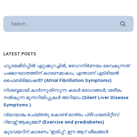
LATEST POSTS
ഹൃദയമിടിപ്പിൽ ഏറ്റക്കുറച്ചിൽ, രോ​ഗനിർണയം വൈകുന്നത്
പക്ഷാഘാതത്തിന് കാരണമാകാം; എന്താണ് ഏട്രിയൽ
ഫൈബ്രിലേഷൻ? (Atrial Fibrillation Symptoms)
നിശബ്ദമായി കാർന്നുതിന്നുന്ന കരൾ രോഗങ്ങൾ; ശരീരം
നൽകുന്ന മുന്നറിയിപ്പുകൾ അറിയാം (Silent Liver Disease
Symptoms )
വ്യായാമം ചെയ്തതു കൊണ്ട് മാത്രം പ്രീഡയബിറ്റീസ്
റിവേഴ്സ് ആകുമോ? (Exercise and prediabetes)
കുടവയറിന് കാരണം ‘ഇരിപ്പ്’; ഈ ആറ് ശീലങ്ങൾ