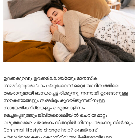
ഉറക്കകുറവും ഉറക്കമില്ലായ്മയും മാനസിക
സമ്മര്‍ദ്ദവുമെല്ലാം ഗ്ലൂക്കോസ് മെറ്റബോളിസത്തിലെ
തകരാറുമായി ബന്ധപ്പെട്ടിരിക്കുന്നു. നന്നായി ഉറങ്ങാനുള്ള
സൗകര്യങ്ങളും സമ്മര്‍ദ്ദം കുറയ്ക്കുന്നതിനുള്ള
സാങ്കേതികവിദ്യകളും മെറ്റബോളിസം
മെച്ചപ്പെടുത്തും.ജീവിതശൈലിയില്‍ ചെറിയ മാറ്റം
വരുത്താമോ? പ്രമേഹം നിങ്ങളിൽ നിന്നും അകന്നു നിൽക്കും
Can small lifestyle change help? വെല്‍നസ്
പ്രോഗ്രാമുകളും കോഗ്നീറ്റീവ് അധിഷ്ടിതമായിട്ടുള്ള