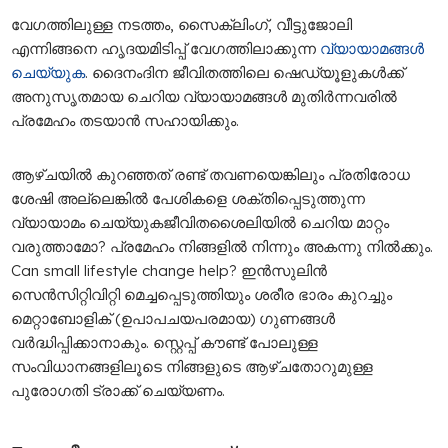
വേഗത്തിലുള്ള നടത്തം, സൈക്ലിംഗ്, വീട്ടുജോലി
എന്നിങ്ങനെ ഹൃദയമിടിപ്പ് വേഗത്തിലാക്കുന്ന
വ്യായാമങ്ങള്‍
ചെയ്യുക
. ദൈനംദിന ജീവിതത്തിലെ ഷെഡ്യൂളുകള്‍ക്ക്
അനുസൃതമായ ചെറിയ വ്യായാമങ്ങള്‍ മുതിര്‍ന്നവരില്‍
പ്രമേഹം തടയാന്‍ സഹായിക്കും.
ആഴ്ചയില്‍ കുറഞ്ഞത് രണ്ട് തവണയെങ്കിലും പ്രതിരോധ
ശേഷി അല്ലെങ്കില്‍ പേശികളെ ശക്തിപ്പെടുത്തുന്ന
വ്യായാമം ചെയ്യുകജീവിതശൈലിയില്‍ ചെറിയ മാറ്റം
വരുത്താമോ? പ്രമേഹം നിങ്ങളിൽ നിന്നും അകന്നു നിൽക്കും.
Can small lifestyle change help? ഇന്‍സുലിന്‍
സെന്‍സിറ്റിവിറ്റി മെച്ചപ്പെടുത്തിയും ശരീര ഭാരം കുറച്ചും
മെറ്റാബോളിക് (ഉപാപചയപരമായ) ഗുണങ്ങള്‍
വര്‍ദ്ധിപ്പിക്കാനാകും. സ്റ്റെപ്പ് കൗണ്ട് പോലുള്ള
സംവിധാനങ്ങളിലൂടെ നിങ്ങളുടെ ആഴ്ചതോറുമുള്ള
പുരോഗതി ട്രാക്ക് ചെയ്യണം.