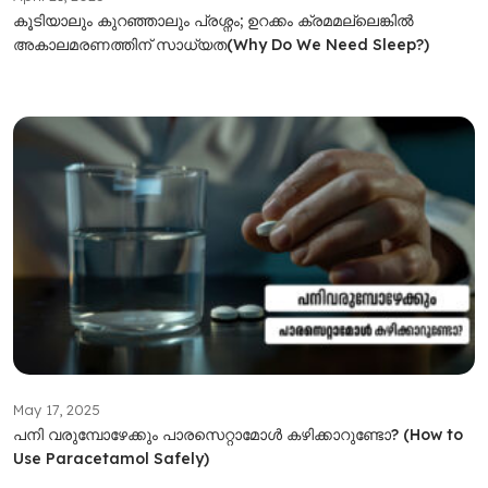
കൂടിയാലും കുറഞ്ഞാലും പ്രശ്നം; ഉറക്കം ക്രമമല്ലെങ്കിൽ
അകാലമരണത്തിന് സാധ്യത(Why Do We Need Sleep?)
May 17, 2025
പനി വരുമ്പോഴേക്കും പാരസെറ്റാമോൾ കഴിക്കാറുണ്ടോ? (How to
Use Paracetamol Safely)