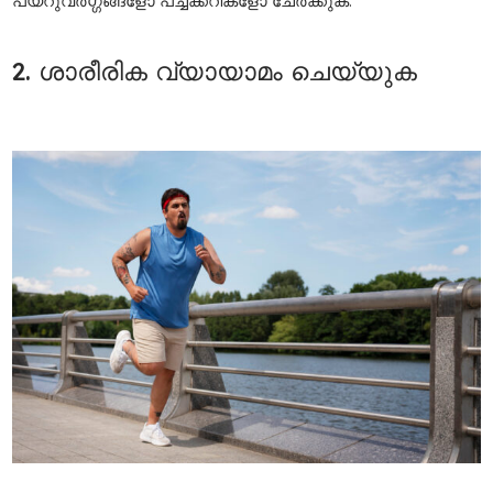
പയറുവര്‍ഗ്ഗങ്ങളോ പച്ചക്കറികളോ ചേര്‍ക്കുക.
2. ശാരീരിക വ്യായാമം ചെയ്യുക