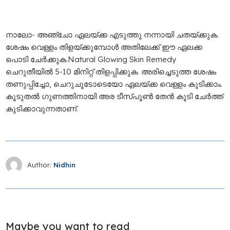
നാലോ- അഞ്ചോ ഏലയ്ക്ക എടുത്തു നന്നായി ചതയ്ക്കുക.
ശേഷം വെള്ളം തിളയ്ക്കുമ്പോൾ അതിലേക്ക് ഈ ഏലക്ക
പൊടി ചേർക്കുക.Natural Glowing Skin Remedy
ചെറുതീയിൽ 5-10 മിനിറ്റ് തിളപ്പിക്കുക. അരിച്ചെടുത്ത ശേഷം
തണുപ്പിച്ചോ, ചെറുചൂടോടെയോ ഏലയ്ക്ക വെള്ളം കുടിക്കാം.
കൂടുതല്‍ ഗുണത്തിനായി അര ടീസ്പൂൺ തേൻ കൂടി ചേർത്ത്
കുടിക്കാവുന്നതാണ്.
Author:
Nidhin
Maybe you want to read