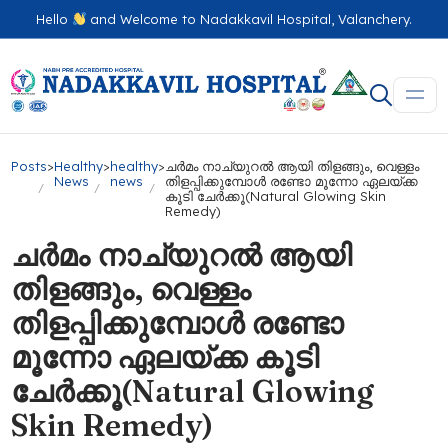
Hello
and Welcome to Nadakkavil Hospital, Valanchery.
Posts
>
Healthy
>
healthy
>
ചർമം നാച്യുറൽ ആയി തിളങ്ങും, വെള്ളം
News
news
തിളപ്പിക്കുമ്പോൾ രണ്ടോ മൂന്നോ ഏലയ്ക്ക
കൂടി ചേർക്കൂ(Natural Glowing Skin
Remedy)
ചർമം നാച്യുറൽ ആയി
തിളങ്ങും, വെള്ളം
തിളപ്പിക്കുമ്പോൾ രണ്ടോ
മൂന്നോ ഏലയ്ക്ക കൂടി
ചേർക്കൂ(Natural Glowing
Skin Remedy)