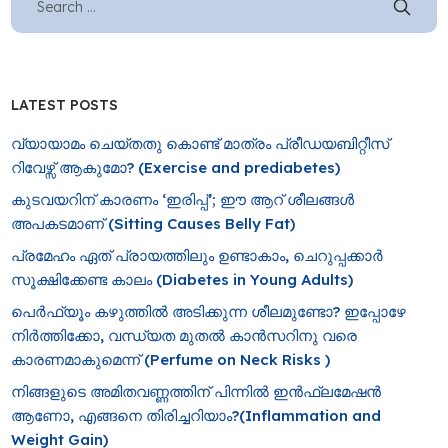
LATEST POSTS
വ്യായാമം ചെയ്തതു കൊണ്ട് മാത്രം പ്രീഡയബിറ്റീസ്
റിവേഴ്സ് ആകുമോ? (Exercise and prediabetes)
കുടവയറിന് കാരണം ‘ഇരിപ്പ്’; ഈ ആറ് ശീലങ്ങൾ
അപകടമാണ് (Sitting Causes Belly Fat)
പ്രമേഹം ഏത് പ്രായത്തിലും ഉണ്ടാകാം, ചെറുപ്പക്കാർ
സൂക്ഷിക്കേണ്ട കാലം (Diabetes in Young Adults)
പെർഫ്യൂം കഴുത്തിൽ അടിക്കുന്ന ശീലമുണ്ടോ? ഇപ്പോഴേ
നിർത്തിക്കോ, വന്ധ്യത മുതൽ കാൻസറിനു വരെ
കാരണമാകുമെന്ന് (Perfume on Neck Risks )
നിങ്ങളുടെ അമിതവണ്ണത്തിന് പിന്നിൽ ഇൻഫ്ലമേഷൻ
ആണോ, എങ്ങനെ തിരിച്ചറിയാം?(Inflammation and
Weight Gain)