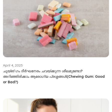
April 4, 2025
ചൂയ്‌ങ് ഗം ദീർഘനേരം ചവയ്ക്കുന്ന ശീലമുണ്ടോ?
അറിഞ്ഞിരിക്കാം ആരോഗ്യ പ്രശ്നങ്ങള്‍(Chewing Gum: Good
or Bad?)