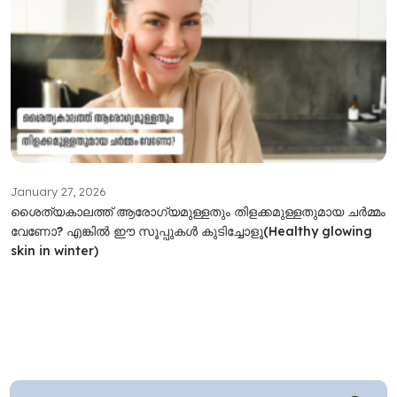
January 27, 2026
ശൈത്യകാലത്ത് ആരോഗ്യമുള്ളതും തിളക്കമുള്ളതുമായ ചർമ്മം
വേണോ? എങ്കിൽ ഈ സൂപ്പുകൾ കുടിച്ചോളൂ(Healthy glowing
skin in winter)