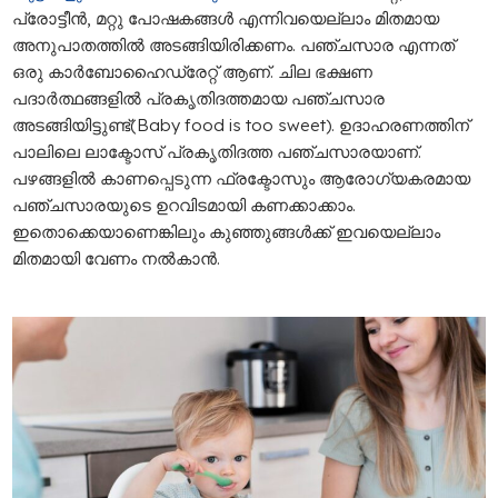
പ്രോട്ടീൻ, മറ്റു പോഷകങ്ങൾ എന്നിവയെല്ലാം മിതമായ
അനുപാതത്തിൽ അടങ്ങിയിരിക്കണം. പഞ്ചസാര എന്നത്
ഒരു കാർബോഹൈഡ്രേറ്റ് ആണ്. ചില ഭക്ഷണ
പദാർത്ഥങ്ങളിൽ പ്രകൃതിദത്തമായ പഞ്ചസാര
അടങ്ങിയിട്ടുണ്ട്(Baby food is too sweet). ഉദാഹരണത്തിന്
പാലിലെ ലാക്ടോസ് പ്രകൃതിദത്ത പഞ്ചസാരയാണ്.
പഴങ്ങളിൽ കാണപ്പെടുന്ന ഫ്രക്ടോസും ആരോഗ്യകരമായ
പഞ്ചസാരയുടെ ഉറവിടമായി കണക്കാക്കാം.
ഇതൊക്കെയാണെങ്കിലും കുഞ്ഞുങ്ങൾക്ക് ഇവയെല്ലാം
മിതമായി വേണം നൽകാൻ.