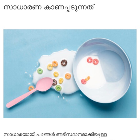
സാധാരണ കാണപ്പടുന്നത്
സാധാരയായി പഴങ്ങൾ അടിസ്ഥാനമാക്കിയുള്ള