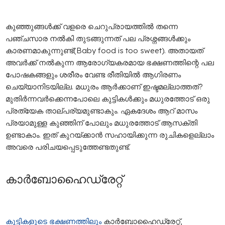
കുഞ്ഞുങ്ങൾക്ക് വളരെ ചെറുപ്രായത്തിൽ തന്നെ
പഞ്ചസാര നൽകി തുടങ്ങുന്നത് പല പ്രശ്നങ്ങൾക്കും
കാരണമാകുന്നുണ്ട്(Baby food is too sweet). അതായത്
അവർക്ക് നൽകുന്ന ആരോഗ്യകരമായ ഭക്ഷണത്തിന്റെ പല
പോഷകങ്ങളും ശരീരം വേണ്ട രീതിയിൽ ആഗിരണം
ചെയ്യാനിടയില്ല. മധുരം ആർക്കാണ് ഇഷ്ടമല്ലാത്തത്?
മുതിർന്നവർക്കെന്നപോലെ കുട്ടികൾക്കും മധുരത്തോട് ഒരു
പ്രത്യേക താല്പര്യമുണ്ടാകും. ഏകദേശം ആറ് മാസം
പ്രയാമുള്ള കുഞ്ഞിന് പോലും മധുരത്തോട് ആസക്തി
ഉണ്ടാകാം. ഇത് കുറയ്ക്കാൻ സഹായിക്കുന്ന രുചികളെല്ലാം
അവരെ പരിചയപ്പെടുത്തേണ്ടതുണ്ട്.
കാർബോഹൈഡ്രേറ്റ്
കുട്ടികളുടെ ഭക്ഷണത്തിലും
കാർബോഹൈഡ്രേറ്റ്,