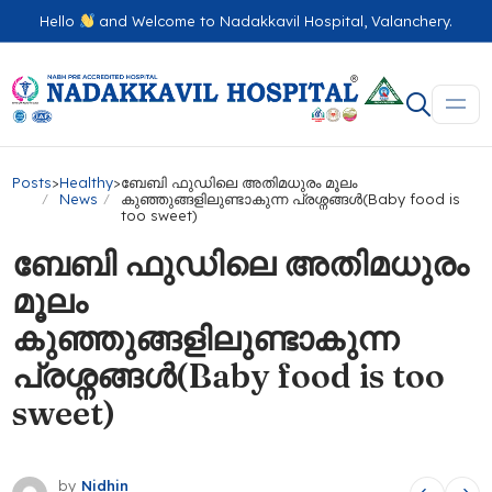
Hello
and Welcome to Nadakkavil Hospital, Valanchery.
Posts
>
Healthy
>
ബേബി ഫുഡിലെ അതിമധുരം മൂലം
News
കുഞ്ഞുങ്ങളിലുണ്ടാകുന്ന പ്രശ്നങ്ങൾ(Baby food is
too sweet)
ബേബി ഫുഡിലെ അതിമധുരം
മൂലം
കുഞ്ഞുങ്ങളിലുണ്ടാകുന്ന
പ്രശ്നങ്ങൾ(Baby food is too
sweet)
by
Nidhin