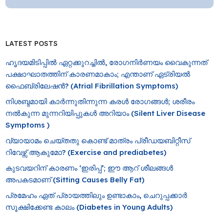
LATEST POSTS
ഹൃദയമിടിപ്പിൽ ഏറ്റക്കുറച്ചിൽ, രോ​ഗനിർണയം വൈകുന്നത്
പക്ഷാഘാതത്തിന് കാരണമാകാം; എന്താണ് ഏട്രിയൽ
ഫൈബ്രിലേഷൻ? (Atrial Fibrillation Symptoms)
നിശബ്ദമായി കാർന്നുതിന്നുന്ന കരൾ രോഗങ്ങൾ; ശരീരം
നൽകുന്ന മുന്നറിയിപ്പുകൾ അറിയാം (Silent Liver Disease
Symptoms )
വ്യായാമം ചെയ്തതു കൊണ്ട് മാത്രം പ്രീഡയബിറ്റീസ്
റിവേഴ്സ് ആകുമോ? (Exercise and prediabetes)
കുടവയറിന് കാരണം ‘ഇരിപ്പ്’; ഈ ആറ് ശീലങ്ങൾ
അപകടമാണ് (Sitting Causes Belly Fat)
പ്രമേഹം ഏത് പ്രായത്തിലും ഉണ്ടാകാം, ചെറുപ്പക്കാർ
സൂക്ഷിക്കേണ്ട കാലം (Diabetes in Young Adults)