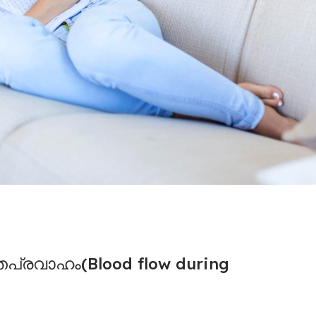
തപ്രവാഹം
(
Blood flow during