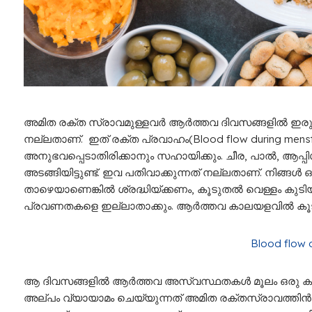
അമിത രക്ത സ്രാവമുള്ളവര്‍ ആര്‍ത്തവ ദിവസങ്ങളിൽ ഇരുമ്പ
നല്ലതാണ്. ഇത് രക്ത പ്രവാഹം(Blood flow during menstr
അനുഭവപ്പെടാതിരിക്കാനും സഹായിക്കും. ചീര, പാൽ, ആപ്പിൾ
അടങ്ങിയിട്ടുണ്ട്. ഇവ പതിവാക്കുന്നത് നല്ലതാണ്. നിങ്ങള്‍
താഴെയാണെങ്കിൽ ശ്രദ്ധിയ്ക്കണം, കൂടുതല്‍ വെള്ളം കുട
പ്രവണതകളെ ഇല്ലാതാക്കും. ആര്‍ത്തവ കാലയളവില്‍ കൂടുതലാ
Blood flow 
ആ ദിവസങ്ങളില്‍ ആര്‍ത്തവ അസ്വസ്ഥതകള്‍ മൂലം ഒരു കാ
അല്പം വ്യായാമം ചെയ്യുന്നത് അമിത രക്തസ്രാവത്തിന്‍റെ 