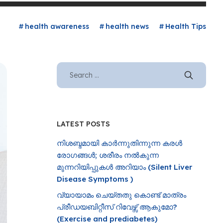
health awareness
health news
Health Tips
LATEST POSTS
നിശബ്ദമായി കാർന്നുതിന്നുന്ന കരൾ
രോഗങ്ങൾ; ശരീരം നൽകുന്ന
മുന്നറിയിപ്പുകൾ അറിയാം (Silent Liver
Disease Symptoms )
വ്യായാമം ചെയ്തതു കൊണ്ട് മാത്രം
പ്രീഡയബിറ്റീസ് റിവേഴ്സ് ആകുമോ?
(Exercise and prediabetes)