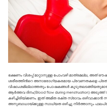
ഭക്ഷണം വിശപ്പ്‌ മാറ്റാനുള്ള പോംവഴി മാത്രമല്ല, അത്
ശരീരത്തിന്‍റെ അനാരോഗ്യകരമായ പ്രവണതകളെ പ്രതിരോധ
വിഷാംശമില്ലാത്തതും പോഷകങ്ങള്‍ കൂടുതലടങ്ങിയതുമായ ആ
ആര്‍ത്തവ ദിനം(Blood flow during menstruation) അടുത്ത്
കഴിച്ചിരിയ്ക്കണം. ഇത് അമിത രക്ത സ്രാവം ഒഴിവാക്കാന്‍ 
അനുബാധായ്ക്കുള്ള സാധ്യത ഒഴിച്ചു നിര്‍ത്താനും ഫലപ്ര