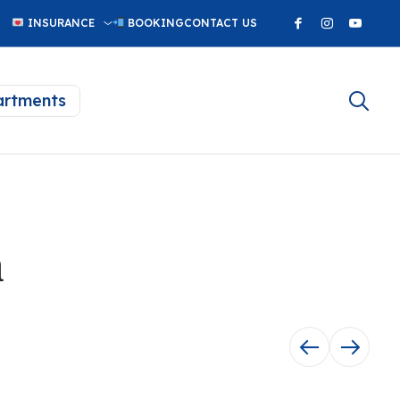
INSURANCE
BOOKING
CONTACT US
rtments
n