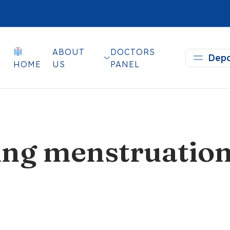
ABOUT
DOCTORS
Depa
HOME
US
PANEL
ing menstruatio