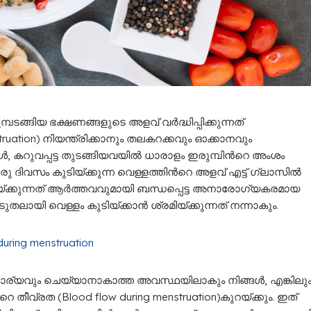
ടങ്ങിയ ഭക്ഷണങ്ങളുടെ അളവ് വർദ്ധിപ്പിക്കുന്നത്
uation) നിയന്ത്രിക്കാനും തലകറക്കവും ഓക്കാനവും
, കറുവപ്പട്ട തുടങ്ങിയവയില്‍ ധാരാളം ഇരുമ്പിന്‍റെ അംശം
 ഒരു ദിവസം കുടിയ്ക്കുന്ന വെള്ളത്തിന്‍റെ അളവ് എട്ട് ഗ്ലാസിൽ
ിയ്ക്കുന്നത് ആര്‍ത്തവവുമായി ബന്ധപ്പെട്ട അനാരോഗ്യകരമായ
യി വെള്ളം കുടിയ്ക്കാന്‍ ശ്രമിയ്ക്കുന്നത് നന്നാകും.
during menstruation
ര്യവും ചെയ്യാനാകാത്ത അവസ്ഥയിലാകും നിങ്ങള്‍, എങ്കിലു
തീവ്രത (Blood flow during menstruation)കുറയ്ക്കും. ഇത്