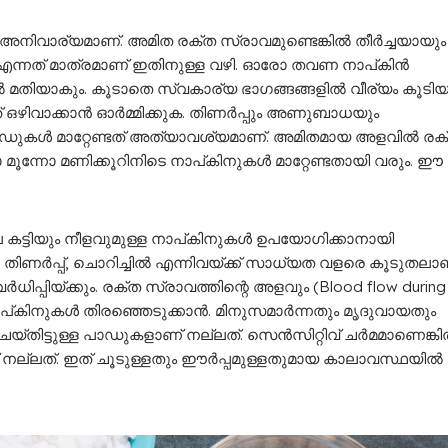
 അനിവാര്യമാണ്. അമിത രക്ത സ്രാവമുണ്ടെങ്കില്‍ തീര്‍ച്ചയായും
ക എന്നത് മാത്രമാണ് ഇതിനുള്ള വഴി. ഓരോ തവണ നാപ്കിന്‍
ാൽ മതിയാകും. കൂടാതെ സ്വകാര്യ ഭാഗങ്ങങ്ങളിൽ വീര്യം കൂടി
്നത് ഒഴിവാക്കാൻ ഓർമ്മിക്കുക. തിണർപ്പും അണുബാധയും
പാഡുകൾ മാറ്റേണ്ടത് അത്യാവശ്യമാണ്. അമിതമായ അളവില്‍ രക
ടോ മൂന്നോ മണിക്കൂറിനിടെ നാപ്കിനുകള്‍ മാറ്റേണ്ടതായി വരും. ഈ
 കട്ടിയും നീളവുമുള്ള നാപ്കിനുകള്‍ ഉപയോഗിക്കാനായി
ില്‍ തിണർപ്പ്, ചൊറിച്ചിൽ എന്നിവയ്ക്ക് സാധ്യത വളരെ കൂടുതലാണ
ിപ്പിയ്ക്കും. രക്ത സ്രാവത്തിന്റെ അളവും (Blood flow during
ിനുകള്‍ തിരഞ്ഞെടുക്കാന്‍. മിനുസമാർന്നതും മൃദുവായതും
തിട്ടുള്ള പാഡുകളാണ് നല്ലത്. സെന്‍സിറ്റിവ് ചര്‍മമാണെങ്കില
 നല്ലത്. ഇത് ചൂടുള്ളതും ഈർപ്പമുള്ളതുമായ കാലാവസ്ഥയിൽ