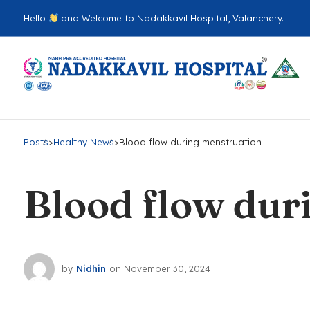
Hello
and Welcome to Nadakkavil Hospital, Valanchery.
Posts
>
Healthy News
>
Blood flow during menstruation
Blood flow dur
by
Nidhin
on
November 30, 2024