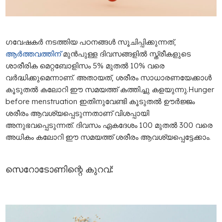
ഗവേഷകർ നടത്തിയ പഠനങ്ങൾ സൂചിപ്പിക്കുന്നത്,
ആർത്തവത്തിന്
മുൻപുള്ള ദിവസങ്ങളിൽ സ്ത്രീകളുടെ
ശാരീരിക മെറ്റബോളിസം 5% മുതൽ 10% വരെ
വർദ്ധിക്കുമെന്നാണ്. അതായത്, ശരീരം സാധാരണയേക്കാൾ
കൂടുതൽ കലോറി ഈ സമയത്ത് കത്തിച്ചു കളയുന്നു.Hunger
before menstruation ഇതിനുവേണ്ടി കൂടുതൽ ഊർജ്ജം
ശരീരം ആവശ്യപ്പെടുന്നതാണ് വിശപ്പായി
അനുഭവപ്പെടുന്നത്. ദിവസം ഏകദേശം 100 മുതൽ 300 വരെ
അധികം കലോറി ഈ സമയത്ത് ശരീരം ആവശ്യപ്പെട്ടേക്കാം.
സെറോടോണിന്റെ കുറവ്: