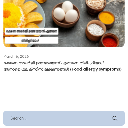
March 6, 2026
ഭക്ഷണ അല‍ർജി ഉണ്ടോയെന്ന് എങ്ങനെ തിരിച്ചറിയാം?
അനാഫൈലക്സിസ് ലക്ഷണങ്ങൾ (Food allergy symptoms)