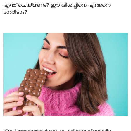
എന്ത് ചെയ്യണം? ഈ വിശപ്പിനെ എങ്ങനെ
നേരിടാം?
വിശപ്പ് തോന്നുമ്പോൾ ഭക്ഷണം കഴിക്കുന്നത് തെറ്റല്ല,