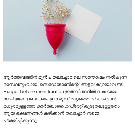
ആർത്തവത്തിന് മുൻപ് തലച്ചോറിലെ സന്തോഷം നൽകുന്ന
രാസവസ്തുവായ ‘സെറോടോണിന്റെ’ അളവ് കുറയാറുണ്ട്.
Hunger before menstruation ഇത് നിങ്ങളിൽ സങ്കടമോ
ദേഷ്യമോ ഉണ്ടാക്കാം. ഈ മൂഡ് മാറ്റത്തെ മറികടക്കാൻ
മധുരമുള്ളതോ കാർബോഹൈഡ്രേറ്റ് കൂടുതലുള്ളതോ
ആയ ഭക്ഷണങ്ങൾ കഴിക്കാൻ തലച്ചോർ നമ്മെ
പ്രേരിപ്പിക്കുന്നു.