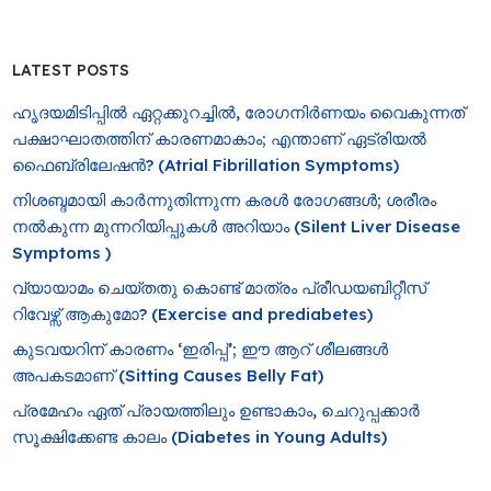
LATEST POSTS
ഹൃദയമിടിപ്പിൽ ഏറ്റക്കുറച്ചിൽ, രോ​ഗനിർണയം വൈകുന്നത്
പക്ഷാഘാതത്തിന് കാരണമാകാം; എന്താണ് ഏട്രിയൽ
ഫൈബ്രിലേഷൻ? (Atrial Fibrillation Symptoms)
നിശബ്ദമായി കാർന്നുതിന്നുന്ന കരൾ രോഗങ്ങൾ; ശരീരം
നൽകുന്ന മുന്നറിയിപ്പുകൾ അറിയാം (Silent Liver Disease
Symptoms )
വ്യായാമം ചെയ്തതു കൊണ്ട് മാത്രം പ്രീഡയബിറ്റീസ്
റിവേഴ്സ് ആകുമോ? (Exercise and prediabetes)
കുടവയറിന് കാരണം ‘ഇരിപ്പ്’; ഈ ആറ് ശീലങ്ങൾ
അപകടമാണ് (Sitting Causes Belly Fat)
പ്രമേഹം ഏത് പ്രായത്തിലും ഉണ്ടാകാം, ചെറുപ്പക്കാർ
സൂക്ഷിക്കേണ്ട കാലം (Diabetes in Young Adults)