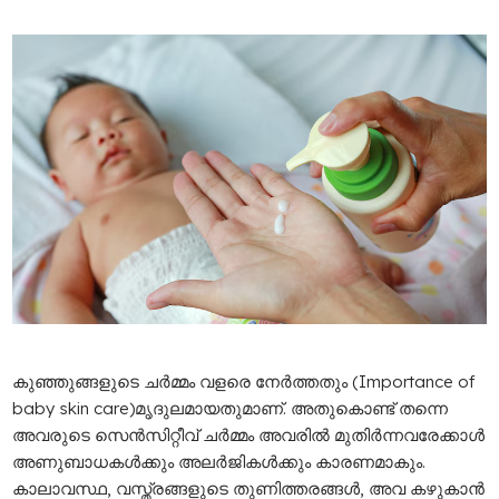
കുഞ്ഞുങ്ങളുടെ ചർമ്മം വളരെ നേർത്തതും (Importance of
baby skin care)മൃദുലമായതുമാണ്. അതുകൊണ്ട് തന്നെ
അവരുടെ സെൻസിറ്റീവ് ചർമ്മം അവരിൽ മുതിർന്നവരേക്കാൾ
അണുബാധകൾക്കും അലർജികൾക്കും കാരണമാകും.
കാലാവസ്ഥ, വസ്ത്രങ്ങളുടെ തുണിത്തരങ്ങൾ, അവ കഴുകാൻ