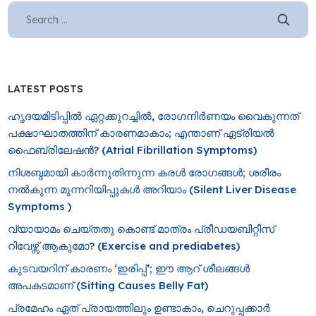
LATEST POSTS
ഹൃദയമിടിപ്പിൽ ഏറ്റക്കുറച്ചിൽ, രോ​ഗനിർണയം വൈകുന്നത്
പക്ഷാഘാതത്തിന് കാരണമാകാം; എന്താണ് ഏട്രിയൽ
ഫൈബ്രിലേഷൻ? (Atrial Fibrillation Symptoms)
നിശബ്ദമായി കാർന്നുതിന്നുന്ന കരൾ രോഗങ്ങൾ; ശരീരം
നൽകുന്ന മുന്നറിയിപ്പുകൾ അറിയാം (Silent Liver Disease
Symptoms )
വ്യായാമം ചെയ്തതു കൊണ്ട് മാത്രം പ്രീഡയബിറ്റീസ്
റിവേഴ്സ് ആകുമോ? (Exercise and prediabetes)
കുടവയറിന് കാരണം ‘ഇരിപ്പ്’; ഈ ആറ് ശീലങ്ങൾ
അപകടമാണ് (Sitting Causes Belly Fat)
പ്രമേഹം ഏത് പ്രായത്തിലും ഉണ്ടാകാം, ചെറുപ്പക്കാർ