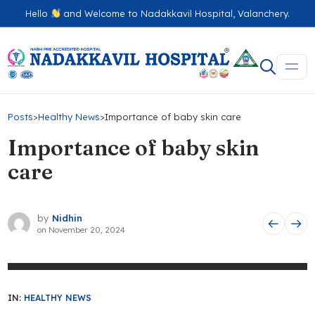
Hello
and Welcome to Nadakkavil Hospital, Valanchery.
Posts
>
Healthy News
>
Importance of baby skin care
Importance of baby skin
care
by
Nidhin
on
November 20, 2024
IN:
HEALTHY NEWS