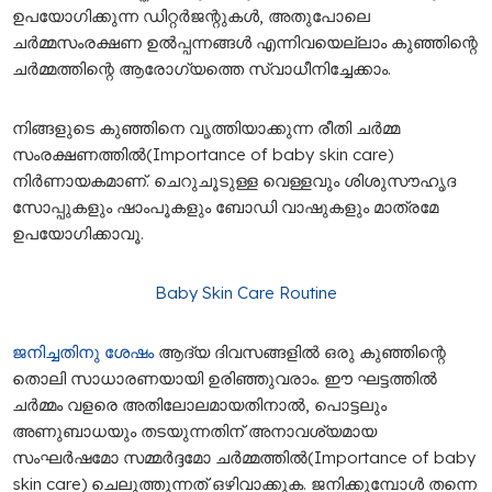
ഉപയോഗിക്കുന്ന ഡിറ്റർജന്റുകൾ, അതുപോലെ
ചർമ്മസംരക്ഷണ ഉൽപ്പന്നങ്ങൾ എന്നിവയെല്ലാം കുഞ്ഞിന്റെ
ചർമ്മത്തിന്റെ ആരോഗ്യത്തെ സ്വാധീനിച്ചേക്കാം.
നിങ്ങളുടെ കുഞ്ഞിനെ വൃത്തിയാക്കുന്ന രീതി ചർമ്മ
സംരക്ഷണത്തിൽ(Importance of baby skin care)
നിർണായകമാണ്. ചെറുചൂടുള്ള വെള്ളവും ശിശുസൗഹൃദ
സോപ്പുകളും ഷാംപൂകളും ബോഡി വാഷുകളും മാത്രമേ
ഉപയോഗിക്കാവൂ.
Baby Skin Care Routine
ജനിച്ചതിനു ശേഷം
ആദ്യ ദിവസങ്ങളിൽ ഒരു കുഞ്ഞിന്റെ
തൊലി സാധാരണയായി ഉരിഞ്ഞുവരാം. ഈ ഘട്ടത്തിൽ
ചർമ്മം വളരെ അതിലോലമായതിനാൽ, പൊട്ടലും
അണുബാധയും തടയുന്നതിന് അനാവശ്യമായ
സംഘർഷമോ സമ്മർദ്ദമോ ചർമ്മത്തിൽ(Importance of baby
skin care) ചെലുത്തുന്നത് ഒഴിവാക്കുക. ജനിക്കുമ്പോൾ തന്നെ