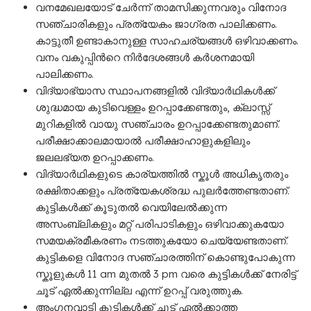
വനമേഖലയോട് ചേർന്ന് താമസിക്കുന്നവരും വിനോദ
സഞ്ചാരികളും പ്രത്യേകം ജാഗ്രത പാലിക്കണം.
കാട്ടുതീ ഉണ്ടാകാനുള്ള സാഹചര്യങ്ങൾ ഒഴിവാക്കണം.
വനം വകുപ്പിൻറെ നിർദേശങ്ങൾ കർശനമായി
പാലിക്കണം.
വിദ്യാഭ്യാസ സ്ഥാപനങ്ങളിൽ വിദ്യാർഥികൾക്ക്
ശുദ്ധമായ കുടിവെള്ളം ഉറപ്പാക്കേണ്ടതും, ക്ലാസ്സ്
മുറികളിൽ വായു സഞ്ചാരം ഉറപ്പാക്കേണ്ടതുമാണ്.
പരീക്ഷാക്കാലമായാൽ പരീക്ഷാഹാളുകളിലും
ജലലഭ്യത ഉറപ്പാക്കണം.
വിദ്യാർഥികളുടെ കാര്യത്തിൽ സ്കൂൾ അധികൃതരും
രക്ഷിതാക്കളും പ്രത്യേകശ്രദ്ധ പുലർത്തേണ്ടതാണ്.
കുട്ടികൾക്ക് കൂടുതൽ വെയിലേൽക്കുന്ന
അസംബ്ലികളും മറ്റ് പരിപാടികളും ഒഴിവാക്കുകയോ
സമയക്രമീകരണം നടത്തുകയോ ചെയ്യേണ്ടതാണ്.
കുട്ടികളെ വിനോദ സഞ്ചാരത്തിന് കൊണ്ടുപോകുന്ന
സ്കൂളുകൾ 11 am മുതൽ 3 pm വരെ കുട്ടികൾക്ക് നേരിട്ട്
ചൂട് ഏൽക്കുന്നില്ല എന്ന് ഉറപ്പ് വരുത്തുക.
അംഗനവാടി കുട്ടികൾക്ക് ചൂട് ഏൽക്കാത്ത