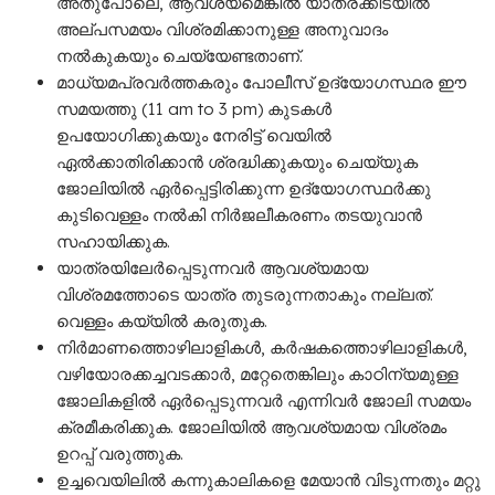
അതുപോലെ, ആവശ്യമെങ്കിൽ യാത്രക്കിടയിൽ
അല്പസമയം വിശ്രമിക്കാനുള്ള അനുവാദം
നൽകുകയും ചെയ്യേണ്ടതാണ്.
മാധ്യമപ്രവർത്തകരും പോലീസ് ഉദ്യോഗസ്ഥര ഈ
സമയത്തു (11 am to 3 pm) കുടകൾ
ഉപയോഗിക്കുകയും നേരിട്ട് വെയിൽ
ഏൽക്കാതിരിക്കാൻ ശ്രദ്ധിക്കുകയും ചെയ്യുക
ജോലിയിൽ ഏർപ്പെട്ടിരിക്കുന്ന ഉദ്യോഗസ്ഥർക്കു
കുടിവെള്ളം നൽകി നിർജലീകരണം തടയുവാൻ
സഹായിക്കുക.
യാത്രയിലേർപ്പെടുന്നവർ ആവശ്യമായ
വിശ്രമത്തോടെ യാത്ര തുടരുന്നതാകും നല്ലത്.
വെള്ളം കയ്യിൽ കരുതുക.
നിർമാണത്തൊഴിലാളികൾ, കർഷകത്തൊഴിലാളികൾ,
വഴിയോരക്കച്ചവടക്കാർ, മറ്റേതെങ്കിലും കാഠിന്യമുള്ള
ജോലികളിൽ ഏർപ്പെടുന്നവർ എന്നിവർ ജോലി സമയം
ക്രമീകരിക്കുക. ജോലിയിൽ ആവശ്യമായ വിശ്രമം
ഉറപ്പ് വരുത്തുക.
ഉച്ചവെയിലിൽ കന്നുകാലികളെ മേയാൻ വിടുന്നതും മറ്റു