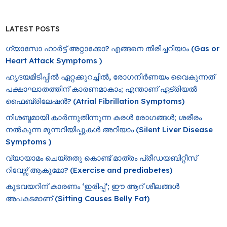
LATEST POSTS
ഗ്യാസോ ഹാർട്ട് അറ്റാക്കോ? എങ്ങനെ തിരിച്ചറിയാം (Gas or
Heart Attack Symptoms )
ഹൃദയമിടിപ്പിൽ ഏറ്റക്കുറച്ചിൽ, രോ​ഗനിർണയം വൈകുന്നത്
പക്ഷാഘാതത്തിന് കാരണമാകാം; എന്താണ് ഏട്രിയൽ
ഫൈബ്രിലേഷൻ? (Atrial Fibrillation Symptoms)
നിശബ്ദമായി കാർന്നുതിന്നുന്ന കരൾ രോഗങ്ങൾ; ശരീരം
നൽകുന്ന മുന്നറിയിപ്പുകൾ അറിയാം (Silent Liver Disease
Symptoms )
വ്യായാമം ചെയ്തതു കൊണ്ട് മാത്രം പ്രീഡയബിറ്റീസ്
റിവേഴ്സ് ആകുമോ? (Exercise and prediabetes)
കുടവയറിന് കാരണം ‘ഇരിപ്പ്’; ഈ ആറ് ശീലങ്ങൾ
അപകടമാണ് (Sitting Causes Belly Fat)