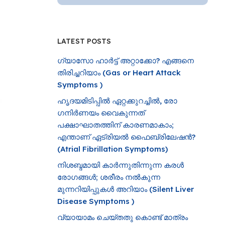
LATEST POSTS
ഗ്യാസോ ഹാർട്ട് അറ്റാക്കോ? എങ്ങനെ
തിരിച്ചറിയാം (Gas or Heart Attack
Symptoms )
ഹൃദയമിടിപ്പിൽ ഏറ്റക്കുറച്ചിൽ, രോ​
ഗനിർണയം വൈകുന്നത്
പക്ഷാഘാതത്തിന് കാരണമാകാം;
എന്താണ് ഏട്രിയൽ ഫൈബ്രിലേഷൻ?
(Atrial Fibrillation Symptoms)
നിശബ്ദമായി കാർന്നുതിന്നുന്ന കരൾ
രോഗങ്ങൾ; ശരീരം നൽകുന്ന
മുന്നറിയിപ്പുകൾ അറിയാം (Silent Liver
Disease Symptoms )
വ്യായാമം ചെയ്തതു കൊണ്ട് മാത്രം