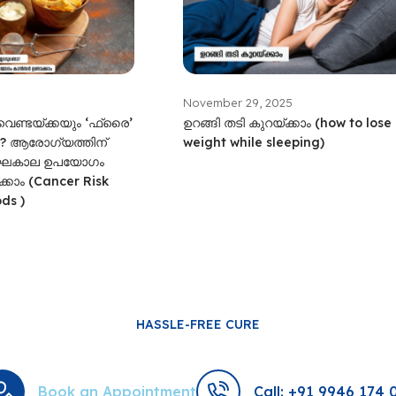
November 29, 2025
 വെണ്ടയ്ക്കയും ‘ഫ്രൈ’
ഉറങ്ങി തടി കുറയ്ക്കാം (how to lose
ോ? ആരോഗ്യത്തിന്
weight while sleeping)
ർഘകാല ഉപയോ​ഗം
കാം (Cancer Risk
ds )
HASSLE-FREE CURE
Book an Appointment
Call: +91 9946 174 