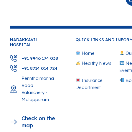
NADAKKAVIL
QUICK LINKS AND INFOR
HOSPITAL
Home
Our
+91 9946 174 038
Healthy News
Ne
+91 8714 014 724
Event
Perinthalmanna
Insurance
Bo
Road
Department
Valanchery -
Malappuram
Check on the
map