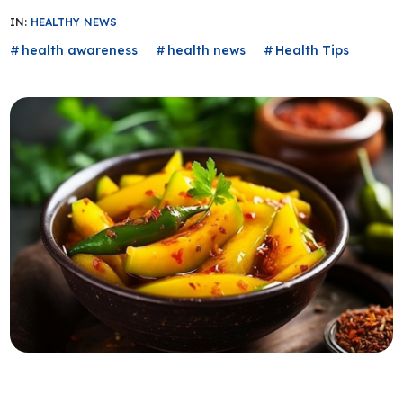
IN:
HEALTHY NEWS
health awareness
health news
Health Tips