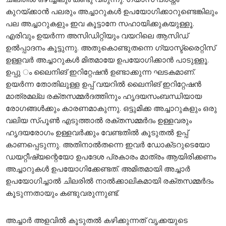
കുറയ്ക്കാൻ പലരും അച്ചാറുകൾ ഉപയോഗിക്കാറുണ്ടെങ്കിലും
പല അച്ചാറുകളും ഇവ കൂട്ടാനേ സഹായിക്കുകയുള്ളൂ.
എരിവും ഉയർന്ന അസിഡിറ്റിയും വയറിലെ ആസിഡ്
ഉൽപ്പാദനം കൂട്ടുന്നു. അതുകൊണ്ടുതന്നെ ഗ്യാസ്ട്രൈറ്റിസ്
ഉള്ളവർ അച്ചാറുകൾ മിതമായേ ഉപയോഗിക്കാൻ പാടുള്ളൂ.
ഉപ്പു ം ലൈനിങ് ഇറിറ്റേഷൻ ഉണ്ടാക്കുന്ന ഘടകമാണ്.
ഉയർന്ന തോതിലുള്ള ഉപ്പ് വയറിൽ ലൈനിങ് ഇറിറ്റേഷൻ
മാത്രമല്ല രക്‌തസമ്മർദത്തിനും ഹൃദയസംബന്ധിയായ
രോഗങ്ങൾക്കും കാരണമാകുന്നു. ഒട്ടുമിക്ക അച്ചാറുകളും ഒരു
വലിയ സ്‌പൂൺ എടുത്താൽ രക്ത‌സമ്മർദം ഉള്ളവരും
ഹൃദയരോഗം ഉള്ളവർക്കും വേണ്ടതിൽ കൂടുതൽ ഉപ്പ്
കാണപ്പെടുന്നു. അതിനാൽതന്നെ ഇവർ ഡോക്‌ടറുടെയോ
ഡയറ്റീഷ്യന്റെയോ ഉപദേശ പ്രകാരം മാത്രം ആയിരിക്കണം
അച്ചാറുകൾ ഉപയോഗിക്കേണ്ടത്. അമിതമായി അച്ചാർ
ഉപയോഗിച്ചാൽ ചിലരിൽ നാൽക്കാലികമായി രക്‌തസമ്മർദം
കൂടുന്നതായും കണ്ടുവരുന്നുണ്ട്.
അച്ചാർ അളവിൽ കൂടുതൽ കഴിക്കുന്നത് വൃക്കയുടെ