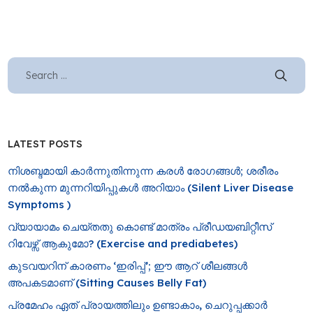
LATEST POSTS
നിശബ്ദമായി കാർന്നുതിന്നുന്ന കരൾ രോഗങ്ങൾ; ശരീരം
നൽകുന്ന മുന്നറിയിപ്പുകൾ അറിയാം (Silent Liver Disease
Symptoms )
വ്യായാമം ചെയ്തതു കൊണ്ട് മാത്രം പ്രീഡയബിറ്റീസ്
റിവേഴ്സ് ആകുമോ? (Exercise and prediabetes)
കുടവയറിന് കാരണം ‘ഇരിപ്പ്’; ഈ ആറ് ശീലങ്ങൾ
അപകടമാണ് (Sitting Causes Belly Fat)
പ്രമേഹം ഏത് പ്രായത്തിലും ഉണ്ടാകാം, ചെറുപ്പക്കാർ