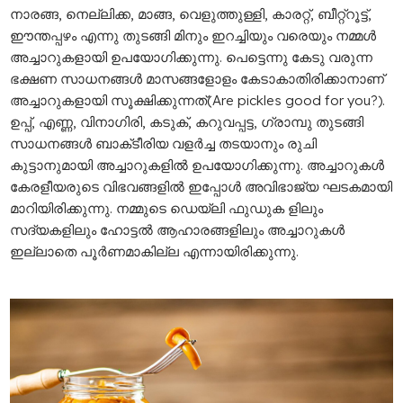
നാരങ്ങ, നെല്ലിക്ക, മാങ്ങ, വെളുത്തുള്ളി, കാരറ്റ്, ബീറ്റ്റൂട്ട്,
ഈന്തപ്പഴം എന്നു തുടങ്ങി മിനും ഇറച്ചിയും വരെയും നമ്മൾ
അച്ചാറുകളായി ഉപയോഗിക്കുന്നു. പെട്ടെന്നു കേടു വരുന്ന
ഭക്ഷണ സാധനങ്ങൾ മാസങ്ങളോളം കേടാകാതിരിക്കാനാണ്
അച്ചാറുകളായി സൂക്ഷിക്കുന്നത്(Are pickles good for you?).
ഉപ്പ്, എണ്ണ, വിനാഗിരി, കടുക്, കറുവപ്പട്ട, ഗ്രാമ്പു തുടങ്ങി
സാധനങ്ങൾ ബാക്‌ടീരിയ വളർച്ച തടയാനും രുചി
കുട്ടാനുമായി അച്ചാറുകളിൽ ഉപയോഗിക്കുന്നു. അച്ചാറുകൾ
കേരളീയരുടെ വിഭവങ്ങളിൽ ഇപ്പോൾ അവിഭാജ്യ ഘടകമായി
മാറിയിരിക്കുന്നു. നമ്മുടെ ഡെയ്‌ലി ഫുഡുക ളിലും
സദ്യകളിലും ഹോട്ടൽ ആഹാരങ്ങളിലും അച്ചാറുകൾ
ഇല്ലാതെ പൂർണമാകില്ല എന്നായിരിക്കുന്നു.