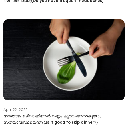
അറിഞ്ഞിരിക്കൂ(Do you have frequent headaches)
April 22, 2025
അത്താഴം ഒഴിവാക്കിയാല്‍ വണ്ണം കുറയ്ക്കാനാകുമോ,
സത്യാവസ്ഥയെന്ത്?(Is it good to skip dinner?)