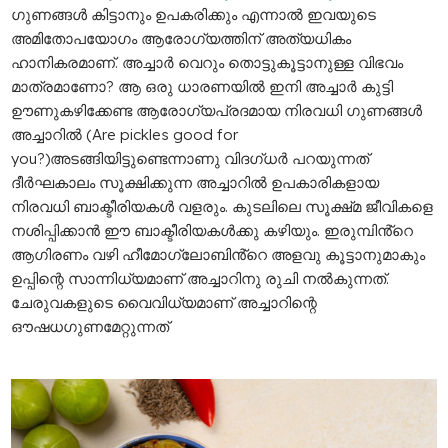
ഗുണങ്ങൾ കിട്ടാനും ഉപകരിക്കും എന്നാൽ ഇവയുടെ
അമിതോപയോഗം ആരോഗ്യത്തിന് അത്യധികം
ഹാനികരമാണ്. അച്ചാർ വെറും തൊട്ടുകൂട്ടാനുള്ള വിഭവം
മാത്രമാണോ? ആ ഒരു ധാരണയിൽ ഇനി അച്ചാർ കുട്ടി
ഊണുകഴിക്കേണ്ട ആരോഗ്യപ്രദമായ നിരവധി ഗുണങ്ങൾ
അച്ചാറിൽ (Are pickles good for
you?)അടങ്ങിയിട്ടുണ്ടെന്നാണു വിദഗ്‌ധർ പറയുന്നത്
ദീർഘകാലം സൂക്ഷിക്കുന്ന അച്ചാറിൽ ഉപകാരികളായ
നിരവധി ബാക്ട‌ീരിയകൾ വളരും. കുടലിലെ സൂക്ഷ്‌മ ജീവികളെ
നശിപ്പിക്കാൻ ഈ ബാക്ടീരിയകൾക്കു കഴിയും. ഇരുമ്പിൻ്റെ
ആഗിരണം വഴി ഹീമോഗ്ലോബിൻ്റെ അളവു കൂട്ടാനുമാകും
ഉപ്പിന്റെ സാന്നിധ്യമാണ് അച്ചാറിനു രുചി നൽകുന്നത്.
ചേരുവകളുടെ വൈവിധ്യമാണ് അച്ചാറിന്റെ
ഔഷധഗുണമേറ്റുന്നത്