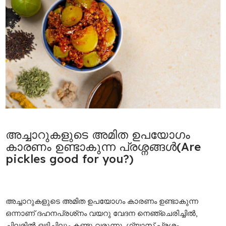
അച്ചാറുകളുടെ അമിത ഉപയോഗം
കാരണം ഉണ്ടാകുന്ന പ്രശ്നങ്ങൾ
(Are
pickles good for you?)
അച്ചാറുകളുടെ അമിത ഉപയോഗം കാരണം ഉണ്ടാകുന്ന
ഒന്നാണ് ദഹനപ്രശ്‌നം വയറു വേദന നെഞ്ചെരിച്ചിൽ,
ചിലരിൽ ഒഴിച്ചിലും കണ്ടു വരുന്നു. ഗ്യാസ് പ്രശ്ന‌ം