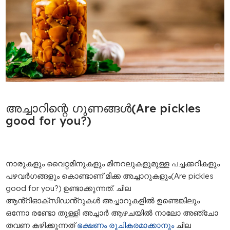
അച്ചാറിന്റെ ഗുണങ്ങൾ
(Are pickles
good for you?)
നാരുകളും വൈറ്റമിനുകളും മിനറലുകളുമുള്ള പച്ചക്കറികളും
പഴവർഗങ്ങളും കൊണ്ടാണ് മിക്ക അച്ചാറുകളും(Are pickles
good for you?) ഉണ്ടാക്കുന്നത്. ചില
ആൻ്റിഓക്‌സിഡൻ്റുകൾ അച്ചാറുകളിൽ ഉണ്ടെങ്കിലും
ഒന്നോ രണ്ടോ തുള്ളി അച്ചാർ ആഴചയിൽ നാലോ അഞ്ചോ
തവണ കഴിക്കുന്നത്
ഭക്ഷണം രുചികരമാക്കാനും
ചില