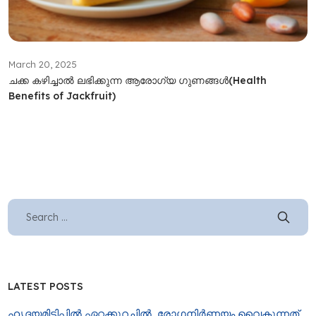
March 20, 2025
ചക്ക കഴിച്ചാൽ ലഭിക്കുന്ന ആരോ​ഗ്യ​ ഗുണങ്ങൾ(Health
Benefits of Jackfruit)
LATEST POSTS
ഹൃദയമിടിപ്പിൽ ഏറ്റക്കുറച്ചിൽ, രോ​ഗനിർണയം വൈകുന്നത്