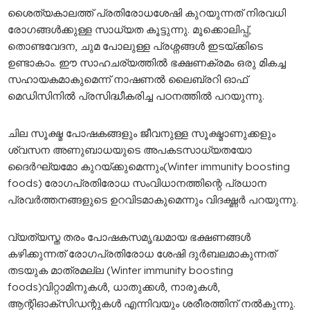
ശൈത്യകാലത്ത് പ്രതിരോധശേഷി കുറയുന്നത് നിരവധി
രോ​ഗങ്ങൾക്കുള്ള സാധ്യത കൂട്ടുന്നു. മൂക്കൊലിപ്പ്,
തൊണ്ടവേദന, ചുമ പോലുള്ള പ്രശ്നങ്ങൾ ഇടയ്ക്കിടെ
ഉണ്ടാകാം. ഈ സാഹചര്യത്തിൽ ഭക്ഷണക്രമം ഒരു മികച്ച
സഹായകമാകുമെന്ന് നാഷണൽ ലൈബ്രറി ഓഫ്
മെഡിസിനിൽ പ്രസിദ്ധീകരിച്ച പഠനത്തിൽ പറയുന്നു.
ചില സൂക്ഷ്മ പോഷകങ്ങളും ജീവനുള്ള സൂക്ഷ്മാണുക്കളും
ശ്വസന അണുബാധയുടെ അപകടസാധ്യതയോ
ദൈർഘ്യമോ കുറയ്ക്കുമെന്നും(Winter immunity boosting
foods) രോഗപ്രതിരോധ സംവിധാനത്തിന്റെ പ്രധാന
പ്രവർത്തനങ്ങളുടെ ഉറവിടമാകുമെന്നും വിദഗ്ദ്ധർ പറയുന്നു.
വ്യത്യസ്ത തരം പോഷകസമൃദ്ധമായ ഭക്ഷണങ്ങൾ
കഴിക്കുന്നത് രോഗപ്രതിരോധ ശേഷി ദുർബലമാകുന്നത്
തടയുക മാത്രമല്ല (Winter immunity boosting
foods)വിറ്റാമിനുകൾ, ധാതുക്കൾ, നാരുകൾ,
ആന്റിഓക്‌സിഡന്റുകൾ എന്നിവയും ശരീരത്തിന് നൽകുന്നു.