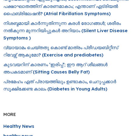
പക്ഷാഘാതത്തിന് കാരണമാകാം; എന്താണ് ഏട്രിയൽ
ഫൈബ്രിലേഷൻ? (Atrial Fibrillation Symptoms)
നിശബ്ദമായി കാർന്നുതിന്നുന്ന കരൾ രോഗങ്ങൾ; ശരീരം
നൽകുന്ന മുന്നറിയിപ്പുകൾ അറിയാം (Silent Liver Disease
Symptoms )
വ്യായാമം ചെയ്തതു കൊണ്ട് മാത്രം പ്രീഡയബിറ്റീസ്
റിവേഴ്സ് ആകുമോ? (Exercise and prediabetes)
കുടവയറിന് കാരണം ‘ഇരിപ്പ്’; ഈ ആറ് ശീലങ്ങൾ
അപകടമാണ് (Sitting Causes Belly Fat)
പ്രമേഹം ഏത് പ്രായത്തിലും ഉണ്ടാകാം, ചെറുപ്പക്കാർ
സൂക്ഷിക്കേണ്ട കാലം (Diabetes in Young Adults)
MORE
Healthy News
healthy news