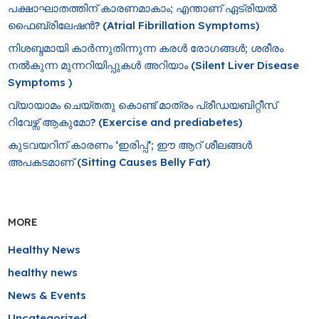
പക്ഷാഘാതത്തിന് കാരണമാകാം; എന്താണ് ഏട്രിയൽ
ഫൈബ്രിലേഷൻ? (Atrial Fibrillation Symptoms)
നിശബ്ദമായി കാർന്നുതിന്നുന്ന കരൾ രോഗങ്ങൾ; ശരീരം
നൽകുന്ന മുന്നറിയിപ്പുകൾ അറിയാം (Silent Liver Disease
Symptoms )
വ്യായാമം ചെയ്തതു കൊണ്ട് മാത്രം പ്രീഡയബിറ്റീസ്
റിവേഴ്സ് ആകുമോ? (Exercise and prediabetes)
കുടവയറിന് കാരണം ‘ഇരിപ്പ്’; ഈ ആറ് ശീലങ്ങൾ
അപകടമാണ് (Sitting Causes Belly Fat)
MORE
Healthy News
healthy news
News & Events
Uncategorized