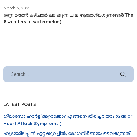
March 3, 2025
തണ്ണിമത്തൻ കഴിച്ചാൽ‌ ലഭിക്കുന്ന ചില ആരോ​ഗ്യ​ഗുണങ്ങൾ(The
8 wonders of watermelon)
LATEST POSTS
ഗ്യാസോ ഹാർട്ട് അറ്റാക്കോ? എങ്ങനെ തിരിച്ചറിയാം (Gas or
Heart Attack Symptoms )
ഹൃദയമിടിപ്പിൽ ഏറ്റക്കുറച്ചിൽ, രോ​ഗനിർണയം വൈകുന്നത്