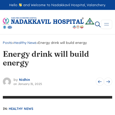
Hello
and Welcome to Nadakkavil Hospital, Valanchery.
Posts
>
Healthy News
>
Energy drink will build energy
Energy drink will build
energy
by
Nidhin
on
January 31, 2025
IN:
HEALTHY NEWS