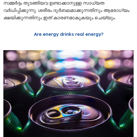
സമ്മര്‍ദ്ദം തുടങ്ങിയവ ഉണ്ടാക്കാനുള്ള സാധ്യത
വര്‍ധിപ്പിക്കുന്നു. ശരീരം ദുര്‍ബലമാക്കുന്നതിനും ആരോഗ്യം
ക്ഷയിക്കുന്നതിനും ഇത് കാരണമാകുകയും ചെയ്യും.
Are energy drinks real energy?