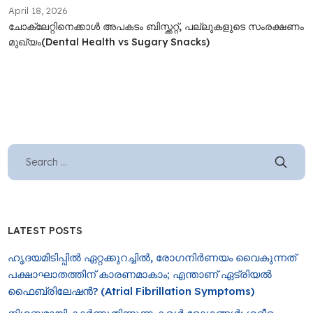
April 18, 2026
ചോക്ലേറ്റിനെക്കാൾ അപകടം ബിസ്ക്കറ്റ്, പല്ലുകളുടെ സംരക്ഷണം
മുഖ്യം(Dental Health vs Sugary Snacks)
LATEST POSTS
ഹൃദയമിടിപ്പിൽ ഏറ്റക്കുറച്ചിൽ, രോ​ഗനിർണയം വൈകുന്നത്
പക്ഷാഘാതത്തിന് കാരണമാകാം; എന്താണ് ഏട്രിയൽ
ഫൈബ്രിലേഷൻ? (Atrial Fibrillation Symptoms)