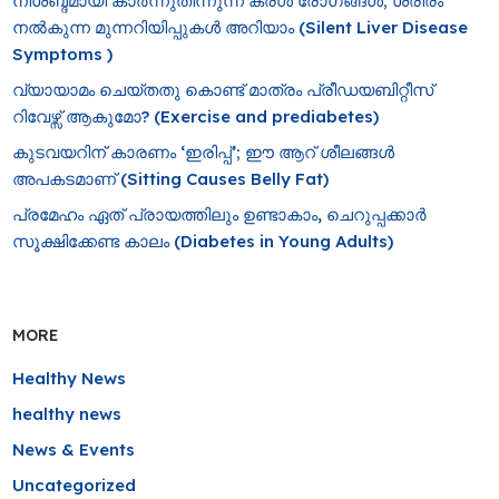
നിശബ്ദമായി കാർന്നുതിന്നുന്ന കരൾ രോഗങ്ങൾ; ശരീരം
നൽകുന്ന മുന്നറിയിപ്പുകൾ അറിയാം (Silent Liver Disease
Symptoms )
വ്യായാമം ചെയ്തതു കൊണ്ട് മാത്രം പ്രീഡയബിറ്റീസ്
റിവേഴ്സ് ആകുമോ? (Exercise and prediabetes)
കുടവയറിന് കാരണം ‘ഇരിപ്പ്’; ഈ ആറ് ശീലങ്ങൾ
അപകടമാണ് (Sitting Causes Belly Fat)
പ്രമേഹം ഏത് പ്രായത്തിലും ഉണ്ടാകാം, ചെറുപ്പക്കാർ
സൂക്ഷിക്കേണ്ട കാലം (Diabetes in Young Adults)
MORE
Healthy News
healthy news
News & Events
Uncategorized