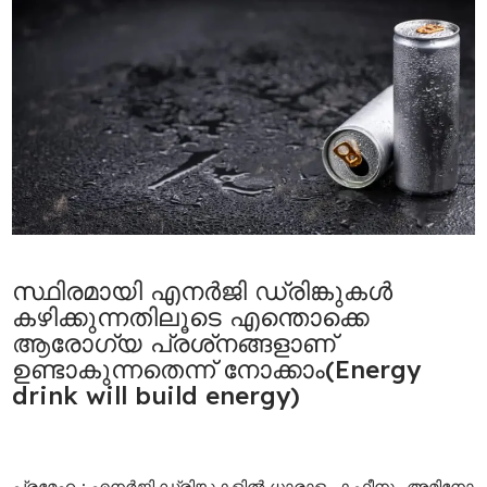
സ്ഥിരമായി എനര്‍ജി ഡ്രിങ്കുകള്‍
കഴിക്കുന്നതിലൂടെ എന്തൊക്കെ
ആരോഗ്യ പ്രശ്‌നങ്ങളാണ്
ഉണ്ടാകുന്നതെന്ന് നോക്കാം(Energy
drink will build energy)
പ്രമേഹം:
എനര്‍ജി ഡ്രിങ്കുകളില്‍ ധാരാളം കഫീനും അമിനോ