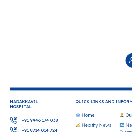
NADAKKAVIL
QUICK LINKS AND INFOR
HOSPITAL
Home
Our
+91 9946 174 038
Healthy News
Ne
+91 8714 014 724