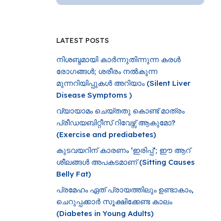
LATEST POSTS
നിശബ്ദമായി കാർന്നുതിന്നുന്ന കരൾ
രോഗങ്ങൾ; ശരീരം നൽകുന്ന
മുന്നറിയിപ്പുകൾ അറിയാം (Silent Liver
Disease Symptoms )
വ്യായാമം ചെയ്തതു കൊണ്ട് മാത്രം
പ്രീഡയബിറ്റീസ് റിവേഴ്സ് ആകുമോ?
(Exercise and prediabetes)
കുടവയറിന് കാരണം ‘ഇരിപ്പ്’; ഈ ആറ്
ശീലങ്ങൾ അപകടമാണ് (Sitting Causes
Belly Fat)
പ്രമേഹം ഏത് പ്രായത്തിലും ഉണ്ടാകാം,
ചെറുപ്പക്കാർ സൂക്ഷിക്കേണ്ട കാലം
(Diabetes in Young Adults)