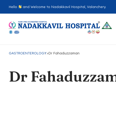
Hello
and Welcome to Nadakkavil Hospital, Valanchery.
GASTROENTEROLOGY
>
Dr Fahaduzzaman
Dr Fahaduzza