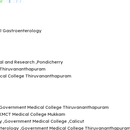
l Gastroenterology
al and Research ,Pondicherry
 ,Thiruvananthapuram
ical College Thiruvananthapuram
 ,Government Medical College Thiruvananthapuram
–KMCT Medical College Mukkam
y ,Government Medical College ,Calicut
nterology ,Government Medical College Thiruvananthapura