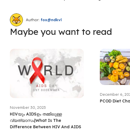
Author:
fox@ndkvl
Maybe you want to read
December 6, 20
PCOD Diet Cha
November 30, 2023
HIVയും AIDSഉം തമ്മിലുള്ള
വ്യത്യാസം|What Is The
Difference Between HIV And AIDS