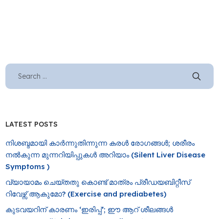
LATEST POSTS
നിശബ്ദമായി കാർന്നുതിന്നുന്ന കരൾ രോഗങ്ങൾ; ശരീരം
നൽകുന്ന മുന്നറിയിപ്പുകൾ അറിയാം (Silent Liver Disease
Symptoms )
വ്യായാമം ചെയ്തതു കൊണ്ട് മാത്രം പ്രീഡയബിറ്റീസ്
റിവേഴ്സ് ആകുമോ? (Exercise and prediabetes)
കുടവയറിന് കാരണം ‘ഇരിപ്പ്’; ഈ ആറ് ശീലങ്ങൾ